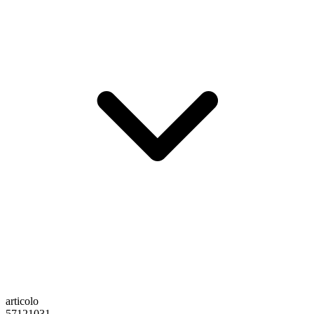
articolo
57121031