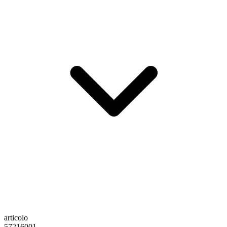
articolo
57216001