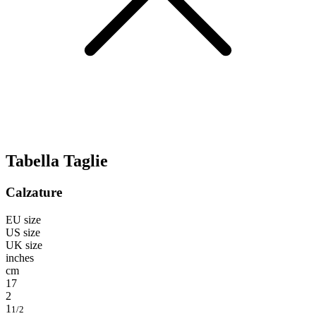
Tabella Taglie
Calzature
EU size
US size
UK size
inches
cm
17
2
1
1/2