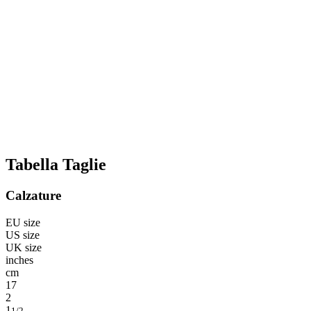
Tabella Taglie
Calzature
EU size
US size
UK size
inches
cm
17
2
1
1/2