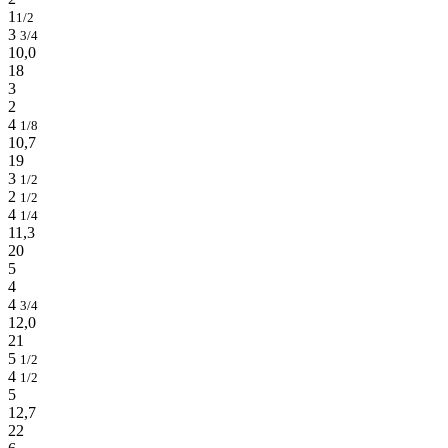
1
1/2
3
3/4
10,0
18
3
2
4
1/8
10,7
19
3
1/2
2
1/2
4
1/4
11,3
20
5
4
4
3/4
12,0
21
5
1/2
4
1/2
5
12,7
22