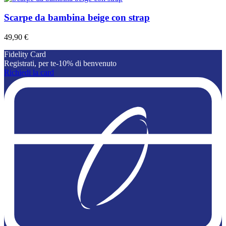
Scarpe da bambina beige con strap
49,90 €
Fidelity Card
Registrati, per te-10% di benvenuto
Richiedi la card