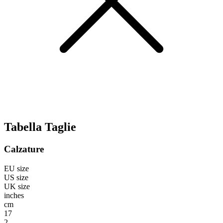
Tabella Taglie
Calzature
EU size
US size
UK size
inches
cm
17
2