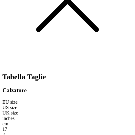
Tabella Taglie
Calzature
EU size
US size
UK size
inches
cm
17
2