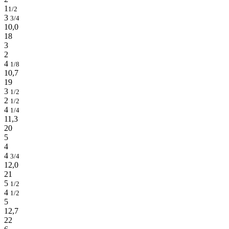
1
1/2
3
3/4
10,0
18
3
2
4
1/8
10,7
19
3
1/2
2
1/2
4
1/4
11,3
20
5
4
4
3/4
12,0
21
5
1/2
4
1/2
5
12,7
22