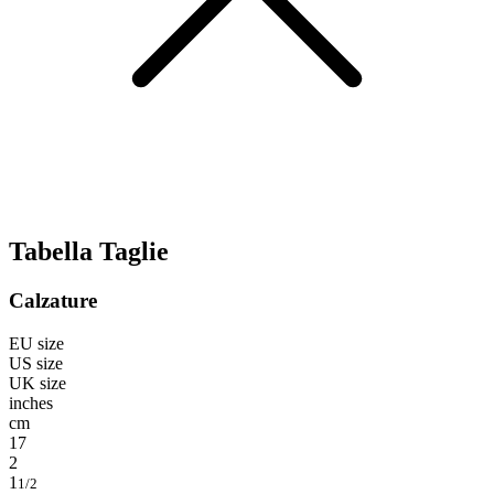
Tabella Taglie
Calzature
EU size
US size
UK size
inches
cm
17
2
1
1/2