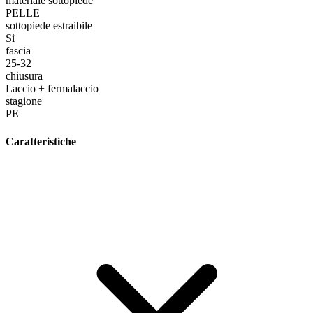
materiale sottopiede
PELLE
sottopiede estraibile
Sì
fascia
25-32
chiusura
Laccio + fermalaccio
stagione
PE
Caratteristiche