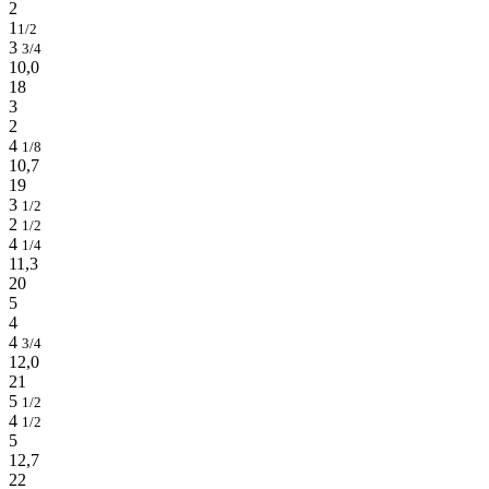
2
1
1/2
3
3/4
10,0
18
3
2
4
1/8
10,7
19
3
1/2
2
1/2
4
1/4
11,3
20
5
4
4
3/4
12,0
21
5
1/2
4
1/2
5
12,7
22