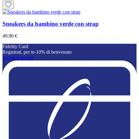
Sneakers da bambino verde con strap
49,90 €
Fidelity Card
Registrati, per te-10% di benvenuto
Richiedi la card