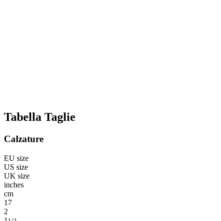
Tabella Taglie
Calzature
EU size
US size
UK size
inches
cm
17
2
1
1/2