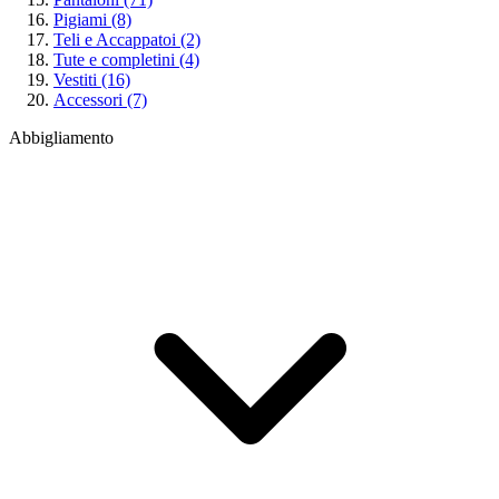
Pigiami
(8)
Teli e Accappatoi
(2)
Tute e completini
(4)
Vestiti
(16)
Accessori
(7)
Abbigliamento