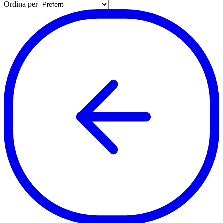
per pagina
Ordina per