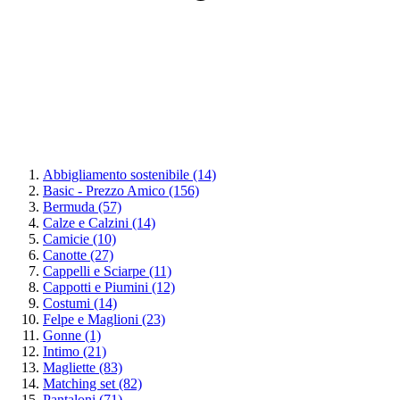
Abbigliamento sostenibile
(14)
Basic - Prezzo Amico
(156)
Bermuda
(57)
Calze e Calzini
(14)
Camicie
(10)
Canotte
(27)
Cappelli e Sciarpe
(11)
Cappotti e Piumini
(12)
Costumi
(14)
Felpe e Maglioni
(23)
Gonne
(1)
Intimo
(21)
Magliette
(83)
Matching set
(82)
Pantaloni
(71)