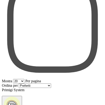
Mostra
Per pagina
per pagina
Ordina per
Primigi System