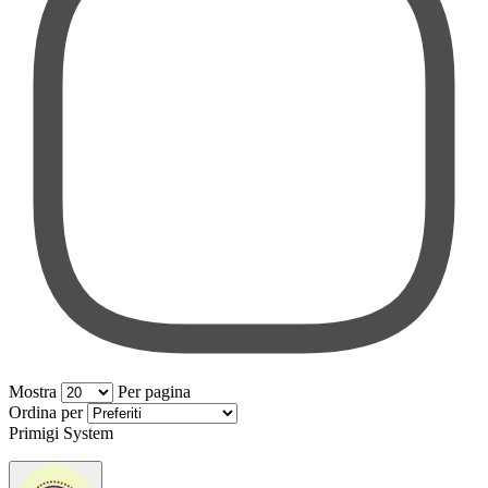
Mostra
Per pagina
per pagina
Ordina per
Primigi System