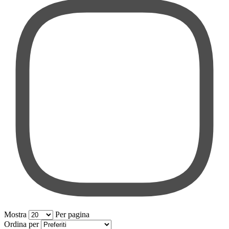
Mostra
Per pagina
per pagina
Ordina per