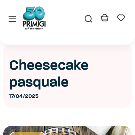
Primigi
My
My
Cart
Wishlist
Cheesecake
pasquale
17/04/2025