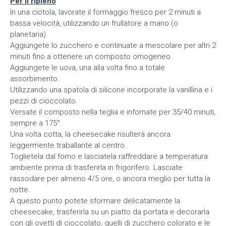
Per il ripieno
In una ciotola, lavorate il formaggio fresco per 2 minuti a
bassa velocità, utilizzando un frullatore a mano (o
planetaria).
Aggiungete lo zucchero e continuate a mescolare per altri 2
minuti fino a ottenere un composto omogeneo.
Aggiungete le uova, una alla volta fino a totale
assorbimento.
Utilizzando una spatola di silicone incorporate la vanillina e i
pezzi di cioccolato.
Versate il composto nella teglia e infornate per 35/40 minuti,
sempre a 175°.
Una volta cotta, la cheesecake risulterà ancora
leggermente traballante al centro.
Toglietela dal forno e lasciatela raffreddare a temperatura
ambiente prima di trasferirla in frigorifero. Lasciate
rassodare per almeno 4/5 ore, o ancora meglio per tutta la
notte.
A questo punto potete sformare delicatamente la
cheesecake, trasferirla su un piatto da portata e decorarla
con gli ovetti di cioccolato, quelli di zucchero colorato e le