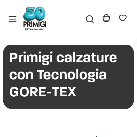
Primigi
My
My
Cart
Wishlist
Primigi calzature
con Tecnologia
GORE-TEX