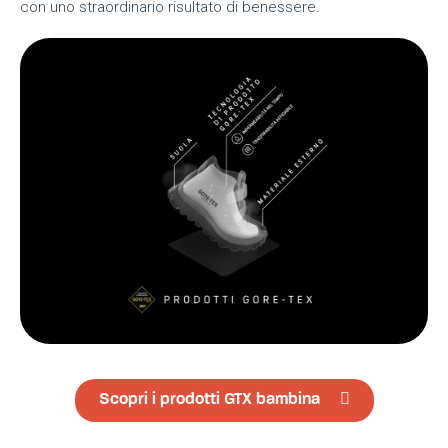
con uno straordinario risultato di benessere.
Scopri i prodotti GTX bambina