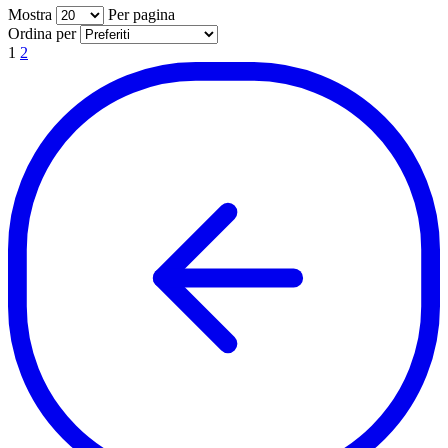
Mostra
Per pagina
per pagina
Ordina per
1
2