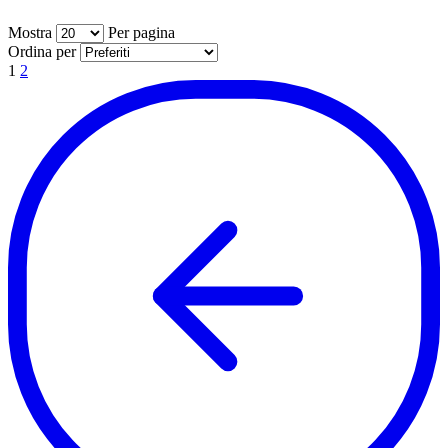
Mostra
Per pagina
per pagina
Ordina per
1
2