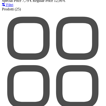
Special Price
7,79 €
Regular Price
12,99 €
Filtri
Prodotti
(25)