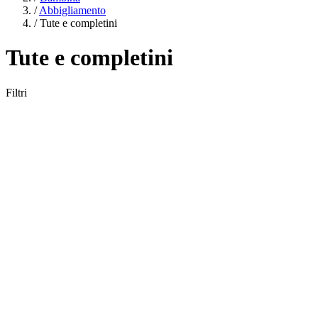
/
Abbigliamento
/
Tute e completini
Tute e completini
Filtri