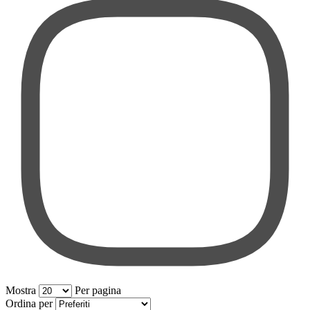
Mostra
Per pagina
per pagina
Ordina per